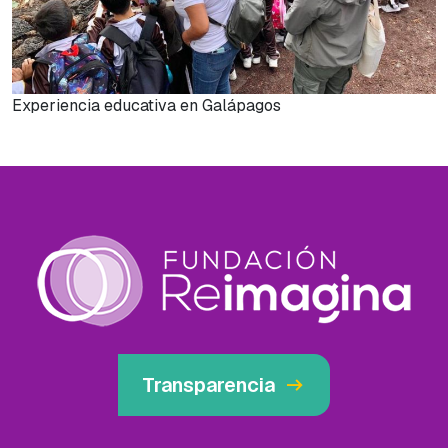
Experiencia educativa en Galápagos
arrow_right_alt
Transparencia