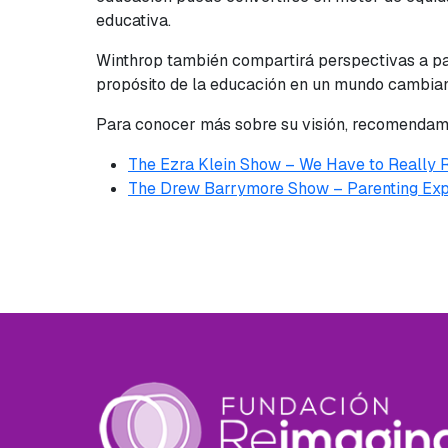
educativa.
Winthrop también compartirá perspectivas a pa
propósito de la educación en un mundo cambian
Para conocer más sobre su visión, recomendamo
The Ezra Klein Show –
We Have to Really R
The Drew Barrymore Show –
Parenting Exp