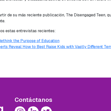
rtir de su más reciente publicación, The Disengaged
Teen
, q
te.
s estas entrevistas recientes:
ethink the Purpose of Education
erts Reveal How to Best Raise Kids with Vastly Different T
Contáctanos