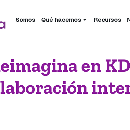
arrow_drop_down
Somos
Qué hacemos
Recursos
Reimagina en K
olaboración inte