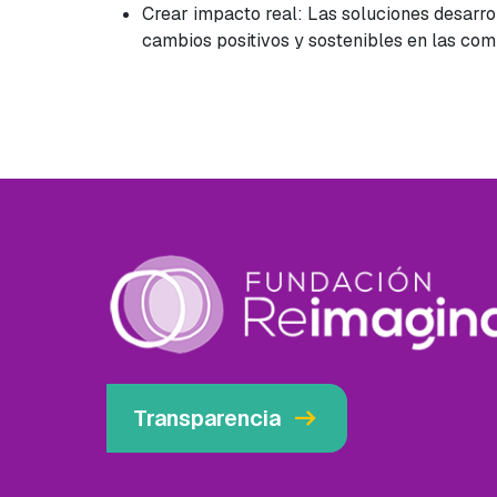
Crear impacto real: Las soluciones desarr
cambios positivos y sostenibles en las co
arrow_right_alt
Transparencia