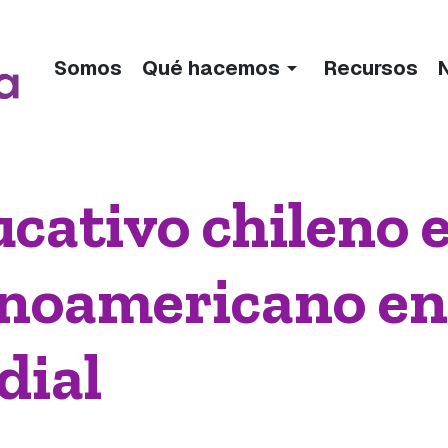
arrow_drop_down
Somos
Qué hacemos
Recursos
cativo chileno 
tinoamericano en
dial