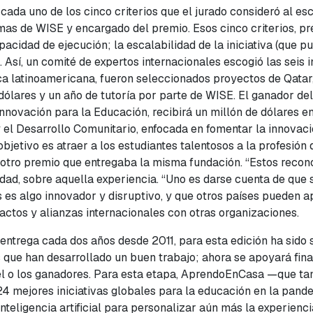
a uno de los cinco criterios que el jurado consideró al esco
as de WISE y encargado del premio. Esos cinco criterios, pre
acidad de ejecución; la escalabilidad de la iniciativa (que pu
s. Así, un comité de expertos internacionales escogió las sei
a latinoamericana, fueron seleccionados proyectos de Qatar, 
 dólares y un año de tutoría por parte de WISE. El ganador d
novación para la Educación, recibirá un millón de dólares en 
 el Desarrollo Comunitario, enfocada en fomentar la innovaci
objetivo es atraer a los estudiantes talentosos a la profesió
tro premio que entregaba la misma fundación. “Estos recono
idad, sobre aquella experiencia. “Uno es darse cuenta de que
s es algo innovador y disruptivo, y que otros países pueden a
actos y alianzas internacionales con otras organizaciones.
 entrega cada dos años desde 2011, para esta edición ha sido
 que han desarrollado un buen trabajo; ahora se apoyará fin
 el o los ganadores. Para esta etapa, AprendoEnCasa —que ta
4 mejores iniciativas globales para la educación en la pande
inteligencia artificial para personalizar aún más la experienc