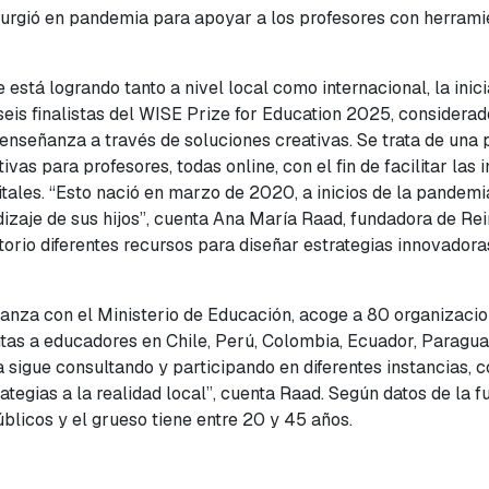
urgió en pandemia para apoyar a los profesores con herrami
está logrando tanto a nivel local como internacional, la inic
seis finalistas del WISE Prize for Education 2025, considera
nseñanza a través de soluciones creativas. Se trata de una p
s para profesores, todas online, con el fin de facilitar las 
tales. “Esto nació en marzo de 2020, a inicios de la pandemi
zaje de sus hijos”, cuenta Ana María Raad, fundadora de Re
torio diferentes recursos para diseñar estrategias innovador
lianza con el Ministerio de Educación, acoge a 80 organizaci
ntas a educadores en Chile, Perú, Colombia, Ecuador, Paragu
a sigue consultando y participando en diferentes instancias, 
tegias a la realidad local”, cuenta Raad. Según datos de la 
blicos y el grueso tiene entre 20 y 45 años.