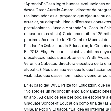
“AprendoEnCasa logró buenas evaluaciones en cad
desde Qatar Aurelio Amaral, director de program
tan innovador es el proyecto que ejecuta; su cap
anterior, su adaptabilidad a diferentes contexto
postulaciones. Junto a AprendoEn- Casa, la únic
recuadro más abajo). Cada uno recibirá 125 mil
próximo año durante la XII Cumbre Mundial de In
Fundación Qatar para la Educación, la Ciencia y
En 2013, Elige Educar —iniciativa chilena cuyo 
preseleccionados para obtener el WISE Award, o
Verónica Cabezas, directora ejecutiva de la ent
global (…). Nos permitió ver que lo que hacíamo
visibilidad que da ser nominados y generar cont
En el caso del WISE Prize for Education, que se
“No solo es un reconocimiento a organizaciones
un año”. Al cabo de ese período, se escogerá a
Graduate School of Education como una de las 2
Chile, México y Ecuador. “La idea es integrar la 