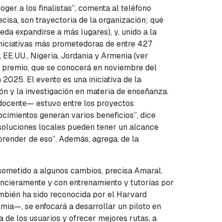
ger a los finalistas”, comenta al teléfono
cisa, son trayectoria de la organización; qué
eda expandirse a más lugares), y, unido a la
s iniciativas más prometedoras de entre 427
EE.UU., Nigeria, Jordania y Armenia (ver
el premio, que se conocerá en noviembre del
2025. El evento es una iniciativa de la
ón y la investigación en materia de enseñanza.
n docente— estuvo entre los proyectos
cimientos generan varios beneficios”, dice
 soluciones locales pueden tener un alcance
prender de eso”. Además, agrega, de la
 sometido a algunos cambios, precisa Amaral.
ancieramente y con entrenamiento y tutorías por
mbién ha sido reconocida por el Harvard
mia—, se enfocará a desarrollar un piloto en
ia de los usuarios y ofrecer mejores rutas, a