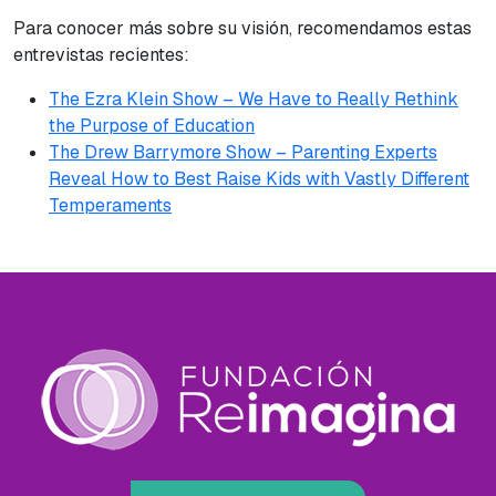
Para conocer más sobre su visión, recomendamos estas
entrevistas recientes:
The Ezra Klein Show –
We Have to Really Rethink
the Purpose of Education
The Drew Barrymore Show –
Parenting Experts
Reveal How to Best Raise Kids with Vastly Different
Temperaments