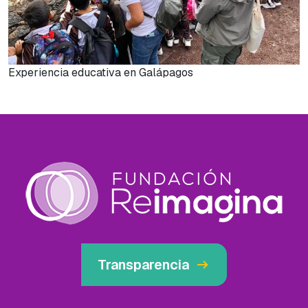
Experiencia educativa en Galápagos
arrow_right_alt
Transparencia